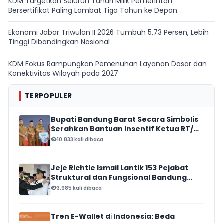
KDM Targetkan Seluruh Tanah Milik Pemerintah
Bersertifikat Paling Lambat Tiga Tahun ke Depan
Ekonomi Jabar Triwulan II 2026 Tumbuh 5,73 Persen, Lebih
Tinggi Dibandingkan Nasional
KDM Fokus Rampungkan Pemenuhan Layanan Dasar dan
Konektivitas Wilayah pada 2027
TERPOPULER
Bupati Bandung Barat Secara Simbolis
Serahkan Bantuan Insentif Ketua RT/
RW, Total Anggaran Mencapai Rp16
10.833 kali dibaca
Miliar
Jeje Richtie Ismail Lantik 153 Pejabat
Struktural dan Fungsional Bandung
Barat
3.985 kali dibaca
Tren E-Wallet di Indonesia: Beda