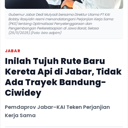
Gubernur Jabar Dedi Mulyadi bersama Direktur Utama PT KAI
Bobby Rasyidin resmi menandatangani Perjanjian Kerja Sama
(PKS) tentang Optimalisasi Penyelenggaraan dan
Pengembangan Perkeretaapian di Jawa Barat, Selasa
(25/11/2025).(Foto: biro adpim)
JABAR
Inilah Tujuh Rute Baru
Kereta Api di Jabar, Tidak
Ada Trayek Bandung-
Ciwidey
Pemdaprov Jabar–KAI Teken Perjanjian
Kerja Sama