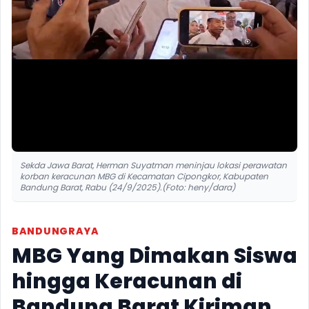
Sekda Jawa Barat, Herman Suyatman meninjau lokasi perawatan
korban keracunan MBG di Kecamatan Cipongkor, Kabupaten
Bandung Barat, Rabu (24/9/2025).(Foto: heny/dara)
BANDUNGRAYA
MBG Yang Dimakan Siswa
hingga Keracunan di
Bandung Barat Kiriman