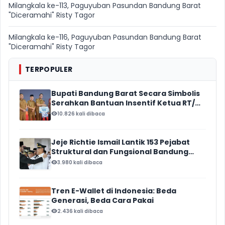
Milangkala ke-113, Paguyuban Pasundan Bandung Barat
"Diceramahi" Risty Tagor
Milangkala ke-116, Paguyuban Pasundan Bandung Barat
"Diceramahi" Risty Tagor
TERPOPULER
Bupati Bandung Barat Secara Simbolis
Serahkan Bantuan Insentif Ketua RT/
RW, Total Anggaran Mencapai Rp16
10.826 kali dibaca
Miliar
Jeje Richtie Ismail Lantik 153 Pejabat
Struktural dan Fungsional Bandung
Barat
3.980 kali dibaca
Tren E-Wallet di Indonesia: Beda
Generasi, Beda Cara Pakai
2.436 kali dibaca