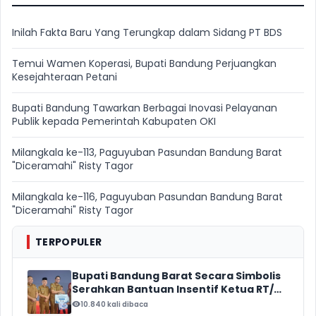
Inilah Fakta Baru Yang Terungkap dalam Sidang PT BDS
Temui Wamen Koperasi, Bupati Bandung Perjuangkan
Kesejahteraan Petani
Bupati Bandung Tawarkan Berbagai Inovasi Pelayanan
Publik kepada Pemerintah Kabupaten OKI
Milangkala ke-113, Paguyuban Pasundan Bandung Barat
"Diceramahi" Risty Tagor
Milangkala ke-116, Paguyuban Pasundan Bandung Barat
"Diceramahi" Risty Tagor
TERPOPULER
Bupati Bandung Barat Secara Simbolis
Serahkan Bantuan Insentif Ketua RT/
RW, Total Anggaran Mencapai Rp16
10.840 kali dibaca
Miliar