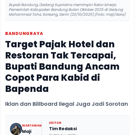
Bupati Bandung, Dadang Supriatna memimpin Rakor kinerja
Pemerintah Kabupaten Bandung Bulan Oktober 2025 di Gedung
Mohammad Toha, Soreang, Senin (20/10/2025).(Foto: maji/dara)
BANDUNGRAYA
Target Pajak Hotel dan
Restoran Tak Tercapai,
Bupati Bandung Ancam
Copot Para Kabid di
Bapenda
Iklan dan Billboard Ilegal Juga Jadi Sorotan
EDITOR
WARTAWAN
Tim Redaksi
Maji