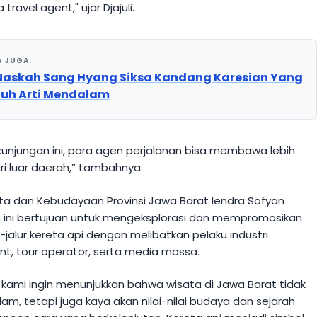
ravel agent," ujar Djajuli.
A JUGA:
 Naskah Sang Hyang Siksa Kandang Karesian Yang
uh Arti Mendalam
 kunjungan ini, para agen perjalanan bisa membawa lebih
i luar daerah,” tambahnya.
ata dan Kebudayaan Provinsi Jawa Barat Iendra Sofyan
 ini bertujuan untuk mengeksplorasi dan mempromosikan
r-jalur kereta api dengan melibatkan pelaku industri
ent, tour operator, serta media massa.
ni, kami ingin menunjukkan bahwa wisata di Jawa Barat tidak
am, tetapi juga kaya akan nilai-nilai budaya dan sejarah