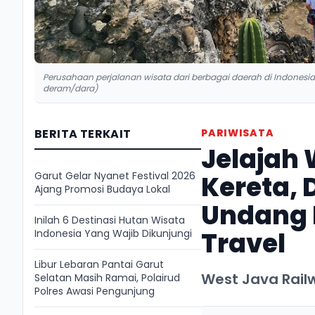
Perusahaan perjalanan wisata dari berbagai daerah di Indonesi
deram/dara)
BERITA TERKAIT
PARIWISATA
Jelajah 
Garut Gelar Nyanet Festival 2026
Kereta, 
Ajang Promosi Budaya Lokal
Undang 
Inilah 6 Destinasi Hutan Wisata
Travel
Indonesia Yang Wajib Dikunjungi
Libur Lebaran Pantai Garut
West Java Rail
Selatan Masih Ramai, Polairud
Polres Awasi Pengunjung