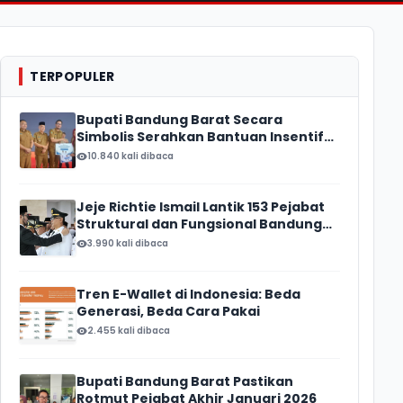
TERPOPULER
Bupati Bandung Barat Secara
Simbolis Serahkan Bantuan Insentif
Ketua RT/ RW, Total Anggaran
10.840 kali dibaca
Mencapai Rp16 Miliar
Jeje Richtie Ismail Lantik 153 Pejabat
Struktural dan Fungsional Bandung
Barat
3.990 kali dibaca
Tren E-Wallet di Indonesia: Beda
Generasi, Beda Cara Pakai
2.455 kali dibaca
Bupati Bandung Barat Pastikan
Rotmut Pejabat Akhir Januari 2026