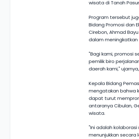
wisata di Tanah Pasu
Program tersebut ju
Bidang Promosi dan E
Cirebon, Ahmad Bayu
dalam meningkatkan 
"Bagi kami, promosi s
pemilik biro perjalan
daerah kami," ujarnya
Kepala Bidang Pemasa
mengatakan bahwa kun
dapat turut mempromo
antaranya Cibulan, G
wisata.
"Ini adalah kolaborasi
menunjukkan secara l