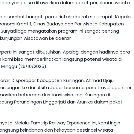
ndan yang bisa ditawarkan dalam paket perjalanan wisata.
ga disambut hangat pemerintah daerah setempat. Kepala
konomi Kreatif, Dinas Budaya dan Pariwisata Kabupaten
 Suryadilaga mengatakan program ini sangat penting
kunjungan wisatawan ke daerah.
eperti ini sangat dibutuhkan. Apalagi dengan hadirnya para
an kami bisa memperlihatkan langsung potensi wisata di
, Minggu (26/10/2025).
ran Disporapar Kabupaten Kuningan, Ahmad Djajuli
jungan ke dari Asita Jabar bersama para travel agent ini
sikan beberapa destinasi wisata di Kuningan di
edung Perundingan Linggarjati dan Arunika dalam paket
 nyata. Melalui Famtrip Railway Experience ini, kami ingin
angsung keindahan dan kekayaan destinasi wisata