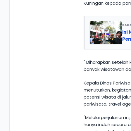
Kuningan kepada para t
BAC
Isi
Pen
" Diharapkan setelah
banyak wisatawan dar
Kepala Dinas Pariwis
menuturkan, kegiatan
potensi wisata di jalu
pariwisata, travel ag
"Melalui perjalanan i
hanya indah secara al