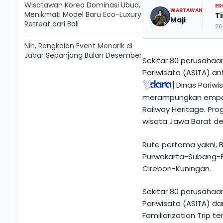
Wisatawan Korea Dominasi Ubud,
ED
WARTAWAN
Menikmati Model Baru Eco-Luxury
T
Maji
Retreat dari Bali
26
Nih, Rangkaian Event Menarik di
Jabar Sepanjang Bulan Desember
Sekitar 80 perusahaa
Pariwisata (ASITA) a
|
Dinas Pariwi
merampungkan empat 
Railway Heritage. Pr
wisata Jawa Barat d
Rute pertama yakni, 
Purwakarta-Subang-B
Cirebon-Kuningan.
Sekitar 80 perusahaa
Pariwisata (ASITA) da
Familiarization Trip