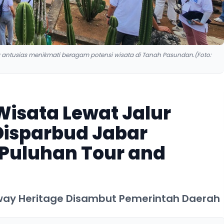
a antusias menikmati beragam potensi wisata di Tanah Pasundan.(Foto:
Wisata Lewat Jalur
Disparbud Jabar
Puluhan Tour and
way Heritage Disambut Pemerintah Daerah