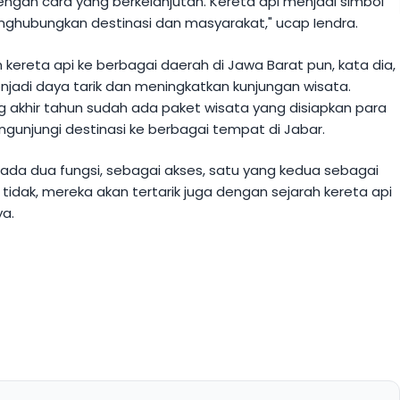
engan cara yang berkelanjutan. Kereta api menjadi simbol
nghubungkan destinasi dan masyarakat," ucap Iendra.
ereta api ke berbagai daerah di Jawa Barat pun, kata dia,
jadi daya tarik dan meningkatkan kunjungan wisata.
g akhir tahun sudah ada paket wisata yang disiapkan para
ngunjungi destinasi ke berbagai tempat di Jabar.
i ada dua fungsi, sebagai akses, satu yang kedua sebagai
g tidak, mereka akan tertarik juga dengan sejarah kereta api
ya.