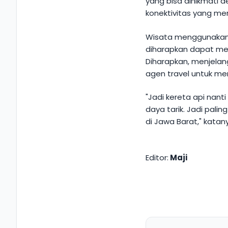
yang bisa dinikmati d
konektivitas yang me
Wisata menggunakan k
diharapkan dapat men
Diharapkan, menjelan
agen travel untuk me
"Jadi kereta api nant
daya tarik. Jadi palin
di Jawa Barat," katan
Editor:
Maji