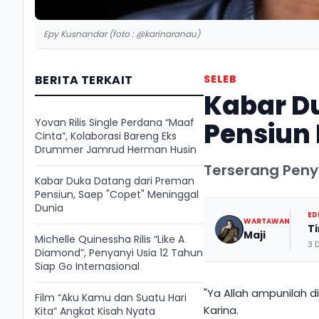
Epy Kusnandar (foto : @karinaranau)
BERITA TERKAIT
SELEB
Kabar D
Yovan Rilis Single Perdana “Maaf
Pensiun
Cinta”, Kolaborasi Bareng Eks
Drummer Jamrud Herman Husin
Terserang Peny
Kabar Duka Datang dari Preman
Pensiun, Saep "Copet" Meninggal
Dunia
ED
WARTAWAN
T
Maji
Michelle Quinessha Rilis “Like A
3 
Diamond”, Penyanyi Usia 12 Tahun
Siap Go Internasional
"Ya Allah ampunilah di
Film “Aku Kamu dan Suatu Hari
Karina.
Kita” Angkat Kisah Nyata