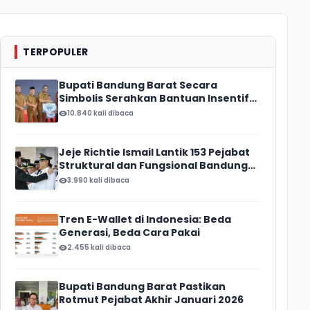
TERPOPULER
Bupati Bandung Barat Secara
Simbolis Serahkan Bantuan Insentif
Ketua RT/ RW, Total Anggaran
10.840 kali dibaca
Mencapai Rp16 Miliar
Jeje Richtie Ismail Lantik 153 Pejabat
Struktural dan Fungsional Bandung
Barat
3.990 kali dibaca
Tren E-Wallet di Indonesia: Beda
Generasi, Beda Cara Pakai
2.455 kali dibaca
Bupati Bandung Barat Pastikan
Rotmut Pejabat Akhir Januari 2026