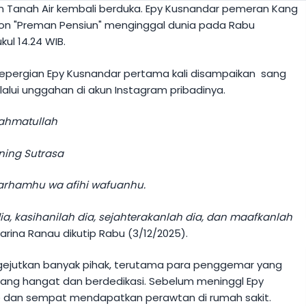
an Tanah Air kembali berduka. Epy Kusnandar pemeran Kang
ron "Preman Pensiun" menginggal dunia pada Rabu
kul 14.24 WIB.
epergian Epy Kusnandar pertama kali disampaikan sang
elalui unggahan di akun Instagram pribadinya.
Rahmatullah
ning Sutrasa
arhamhu wa afihi wafuanhu.
ia, kasihanilah dia, sejahterakanlah dia, dan maafkanlah
 Karina Ranau dikutip Rabu (3/12/2025).
ngejutkan banyak pihak, terutama para penggemar yang
ang hangat dan berdedikasi. Sebelum meninggl Epy
ke dan sempat mendapatkan perawtan di rumah sakit.