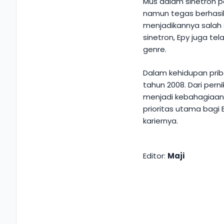
Mus dalam sinetron p
namun tegas berhasil
menjadikannya salah sa
sinetron, Epy juga te
genre.
Dalam kehidupan pri
tahun 2008. Dari pern
menjadi kebahagiaan t
prioritas utama bagi
kariernya.
Editor:
Maji