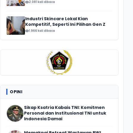
2.081 kali dibaca
Industri Skincare Lokal Kian
Kompetitif, Seperti Ini Pilihan Gen Z
1.966 kali dibaca
OPINI
Sikap Ksatria Kabais TNI: Komitmen
Personal dan Institusional TNI untuk
Indonesia Damai
Memaknai Retreat Wartawan PWI