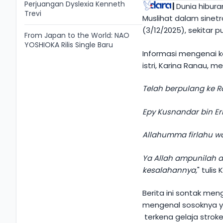
Perjuangan Dyslexia Kenneth
|
Dunia hibur
Trevi
Muslihat dalam sinet
(3/12/2025), sekitar pu
From Japan to the World: NAO
YOSHIOKA Rilis Single Baru
Informasi mengenai k
istri, Karina Ranau, m
Telah berpulang ke 
Epy Kusnandar bin Er
Allahumma firlahu w
Ya Allah ampunilah d
kesalahannya,
" tulis
Berita ini sontak me
mengenal sosoknya y
terkena gelaja stro