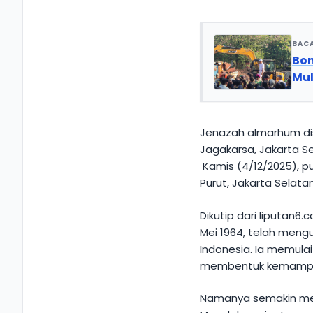
BAC
Bon
Mul
Jenazah almarhum di
Jagakarsa, Jakarta S
Kamis (4/12/2025), 
Purut, Jakarta Selatan
Dikutip dari liputan6.
Mei 1964, telah mengu
Indonesia. Ia memulai
membentuk kemampua
Namanya semakin mel