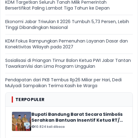
KDM Targetkan Seluruh Tanah Milik Pemerintah
Bersertifikat Paling Lambat Tiga Tahun ke Depan
Ekonomi Jabar Triwulan II 2026 Tumbuh 5,73 Persen, Lebih
Tinggi Dibandingkan Nasional
KDM Fokus Rampungkan Pemenuhan Layanan Dasar dan
Konektivitas Wilayah pada 2027
Sosialisasi di Priangan Timur Balon Ketua PWI Jabar Tantan
TawarkanVisi dan Lima Program Unggulan
Pendapatan dari PKB Tembus Rp26 Miliar per Hari, Dedi
Mulyadi Sampaikan Terima Kasih ke Warga
TERPOPULER
Bupati Bandung Barat Secara Simbolis
Serahkan Bantuan Insentif Ketua RT/
RW, Total Anggaran Mencapai Rp16
10.824 kali dibaca
Miliar