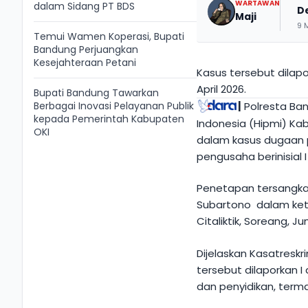
WARTAWAN
dalam Sidang PT BDS
D
Maji
9 
Temui Wamen Koperasi, Bupati
Bandung Perjuangkan
Kesejahteraan Petani
Kasus tersebut dilap
April 2026.
Bupati Bandung Tawarkan
Berbagai Inovasi Pelayanan Publik
|
Polresta Ba
kepada Pemerintah Kabupaten
Indonesia (Hipmi) K
OKI
dalam kasus dugaan 
pengusaha berinisial I
Penetapan tersangka
Subartono dalam kete
Citaliktik, Soreang, J
Dijelaskan Kasatreskr
tersebut dilaporkan I 
dan penyidikan, term