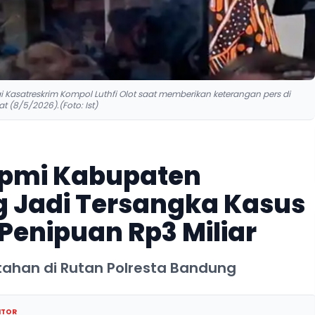
i Kasatreskrim Kompol Luthfi Olot saat memberikan keterangan pers di
t (8/5/2026).(Foto: Ist)
ipmi Kabupaten
 Jadi Tersangka Kasus
Penipuan Rp3 Miliar
tahan di Rutan Polresta Bandung
ITOR