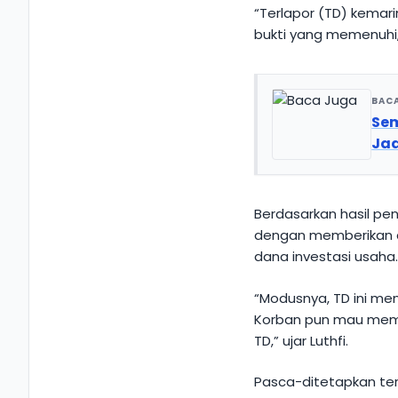
“Terlapor (TD) kemari
bukti yang memenuhi, 
BAC
Sem
Jad
Berdasarkan hasil pe
dengan memberikan c
dana investasi usaha
“Modusnya, TD ini mem
Korban pun mau memb
TD,” ujar Luthfi.
Pasca-ditetapkan ter