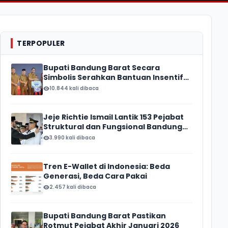
TERPOPULER
Bupati Bandung Barat Secara
Simbolis Serahkan Bantuan Insentif
Ketua RT/ RW, Total Anggaran
10.844 kali dibaca
Mencapai Rp16 Miliar
Jeje Richtie Ismail Lantik 153 Pejabat
Struktural dan Fungsional Bandung
Barat
3.990 kali dibaca
Tren E-Wallet di Indonesia: Beda
Generasi, Beda Cara Pakai
2.457 kali dibaca
Bupati Bandung Barat Pastikan
Rotmut Pejabat Akhir Januari 2026