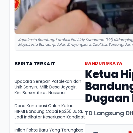
Kapolresta Bandung, Kombes Pol Aldy Subartono (kiri) didamping
Mapolresta Bandung, Jalan Bhayangkara, Citaliktik, Soreang, Juma
BERITA TERKAIT
BANDUNGRAYA
Ketua H
Upacara Serepan Patalekan dan
Bandung
Usik Sanyiru Milik Desa Jayagiri,
Kini Bersertifikat Nasional
Dugaan 
Dana Kontribusi Calon Ketua
HIPMI Bandung Capai Rp250 Juta,
TD Langsung Di
Jadi Indikator Keseriusan Kandidat
Inilah Fakta Baru Yang Terungkap
ED