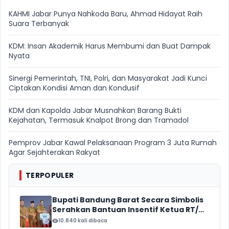
KAHMI Jabar Punya Nahkoda Baru, Ahmad Hidayat Raih
Suara Terbanyak
KDM: Insan Akademik Harus Membumi dan Buat Dampak
Nyata
Sinergi Pemerintah, TNI, Polri, dan Masyarakat Jadi Kunci
Ciptakan Kondisi Aman dan Kondusif
KDM dan Kapolda Jabar Musnahkan Barang Bukti
Kejahatan, Termasuk Knalpot Brong dan Tramadol
Pemprov Jabar Kawal Pelaksanaan Program 3 Juta Rumah
Agar Sejahterakan Rakyat
TERPOPULER
Bupati Bandung Barat Secara Simbolis
Serahkan Bantuan Insentif Ketua RT/
RW, Total Anggaran Mencapai Rp16
10.840 kali dibaca