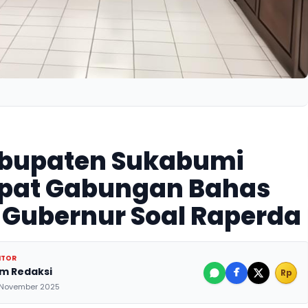
bupaten Sukabumi
apat Gabungan Bahas
 Gubernur Soal Raperda
ITOR
im Redaksi
Rp
 November 2025