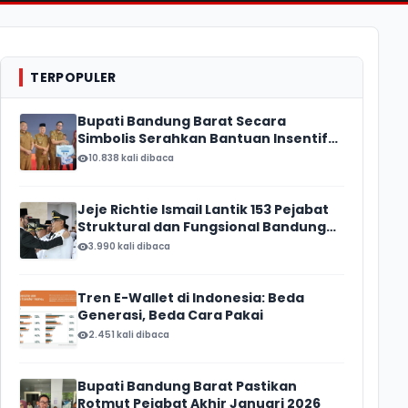
TERPOPULER
Bupati Bandung Barat Secara
Simbolis Serahkan Bantuan Insentif
Ketua RT/ RW, Total Anggaran
10.838 kali dibaca
Mencapai Rp16 Miliar
Jeje Richtie Ismail Lantik 153 Pejabat
Struktural dan Fungsional Bandung
Barat
3.990 kali dibaca
Tren E-Wallet di Indonesia: Beda
Generasi, Beda Cara Pakai
2.451 kali dibaca
Bupati Bandung Barat Pastikan
Rotmut Pejabat Akhir Januari 2026