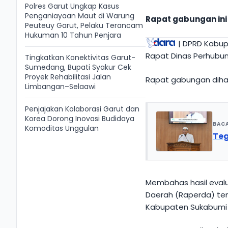
Polres Garut Ungkap Kasus
Penganiayaan Maut di Warung
Rapat gabungan ini
Peuteuy Garut, Pelaku Terancam
Hukuman 10 Tahun Penjara
| DPRD Kabup
Rapat Dinas Perhubun
Tingkatkan Konektivitas Garut-
Sumedang, Bupati Syakur Cek
Proyek Rehabilitasi Jalan
Rapat gabungan dihadi
Limbangan–Selaawi
Penjajakan Kolaborasi Garut dan
Korea Dorong Inovasi Budidaya
BAC
Komoditas Unggulan
Teg
Membahas hasil eval
Daerah (Raperda) te
Kabupaten Sukabumi 