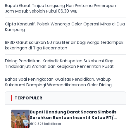
Bupati Garut Tinjau Langsung Hari Pertama Penerapan
Jam Masuk Sekolah Pukul 06.30 WIB
Cipta Kondusif, Polsek Wanaraja Gelar Operasi Miras di Dua
Kampung
BPBD Garut salurkan 50 ribu liter air bagi warga terdampak
kekeringan di Tiga Kecamatan
Dialog Pendidikan, Kadisdik Kabupaten Sukabumi Siap
Tindaklanjuti Arahan dan Kebijakan Pemerintah Pusat
Bahas Soal Peningkatan Kwalitas Pendidikan, Wabup
Sukabumi Dampingi Wamendikdasmen Gelar Dialog
TERPOPULER
Bupati Bandung Barat Secara Simbolis
Serahkan Bantuan Insentif Ketua RT/
RW, Total Anggaran Mencapai Rp16
10.826 kali dibaca
Miliar