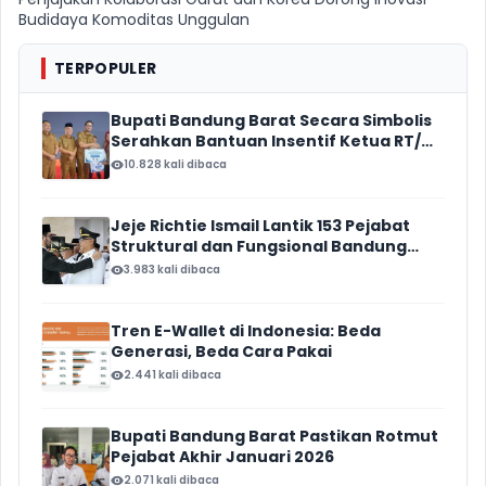
Budidaya Komoditas Unggulan
TERPOPULER
Bupati Bandung Barat Secara Simbolis
Serahkan Bantuan Insentif Ketua RT/
RW, Total Anggaran Mencapai Rp16
10.828 kali dibaca
Miliar
Jeje Richtie Ismail Lantik 153 Pejabat
Struktural dan Fungsional Bandung
Barat
3.983 kali dibaca
Tren E-Wallet di Indonesia: Beda
Generasi, Beda Cara Pakai
2.441 kali dibaca
Bupati Bandung Barat Pastikan Rotmut
Pejabat Akhir Januari 2026
2.071 kali dibaca