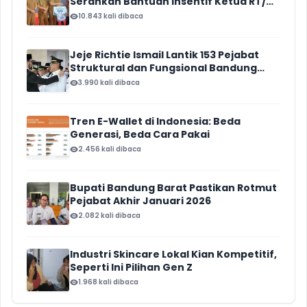
Serahkan Bantuan Insentif Ketua RT/
RW, Total Anggaran Mencapai Rp16
10.843 kali dibaca
Miliar
Jeje Richtie Ismail Lantik 153 Pejabat
Struktural dan Fungsional Bandung
Barat
3.990 kali dibaca
Tren E-Wallet di Indonesia: Beda
Generasi, Beda Cara Pakai
2.456 kali dibaca
Bupati Bandung Barat Pastikan Rotmut
Pejabat Akhir Januari 2026
2.082 kali dibaca
Industri Skincare Lokal Kian Kompetitif,
Seperti Ini Pilihan Gen Z
1.968 kali dibaca