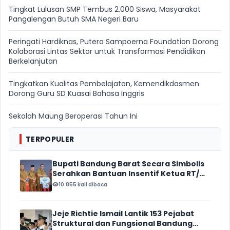
Tingkat Lulusan SMP Tembus 2.000 Siswa, Masyarakat
Pangalengan Butuh SMA Negeri Baru
Peringati Hardiknas, Putera Sampoerna Foundation Dorong
Kolaborasi Lintas Sektor untuk Transformasi Pendidikan
Berkelanjutan
Tingkatkan Kualitas Pembelajatan, Kemendikdasmen
Dorong Guru SD Kuasai Bahasa Inggris
Sekolah Maung Beroperasi Tahun Ini
TERPOPULER
Bupati Bandung Barat Secara Simbolis
Serahkan Bantuan Insentif Ketua RT/
RW, Total Anggaran Mencapai Rp16
10.855 kali dibaca
Miliar
Jeje Richtie Ismail Lantik 153 Pejabat
Struktural dan Fungsional Bandung